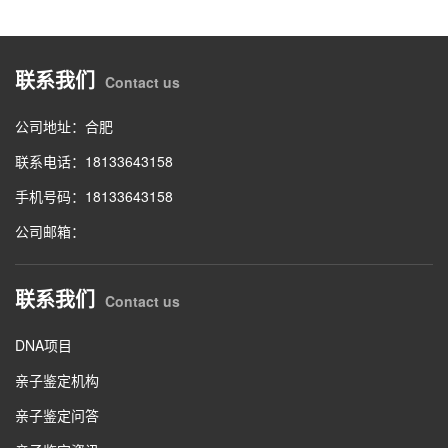
联系我们
Contact us
公司地址：合肥
联系电话：18133643158
手机号码：18133643158
公司邮箱：
联系我们
Contact us
DNA项目
亲子鉴定机构
亲子鉴定问答