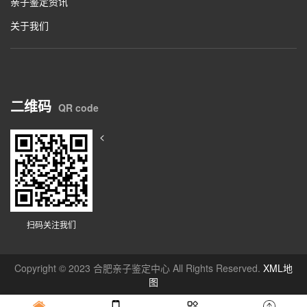
亲子鉴定资讯
关于我们
二维码
QR code
<
扫码关注我们
Copyright © 2023 合肥亲子鉴定中心 All Rights Reserved.
XML地
图