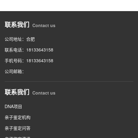
联系我们
Contact us
公司地址：合肥
联系电话：18133643158
手机号码：18133643158
公司邮箱：
联系我们
Contact us
DNA项目
亲子鉴定机构
亲子鉴定问答