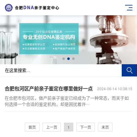
合肥包河区产前亲子鉴定在哪里做好一点
2024-06-14 10:38:15
在合肥市包河区，做产前亲子鉴定已经成为了一种常态，而关于如
何选择一个合适的鉴定机构，却是困扰着许···
首页
上一页
1
下一页
末页