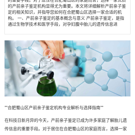
的产前亲子鉴定机构显得尤为重要。本文将详细解析产前亲子鉴
定的相关知识，并指导您如何在合肥蜀山区选择一家合适的机
构。 一、产前亲子鉴定的基本概念与意义 产前亲子鉴定，是指
通过生物学技术和医学手段，对孕妇腹中胎儿的遗传信息进
**合肥蜀山区产前亲子鉴定机构专业解析与选择指南**
在科技日新月异的今天，产前亲子鉴定已成为许多家庭了解胎儿遗
传信息的重要手段。对于居住在合肥蜀山区的家庭而言，选择一家